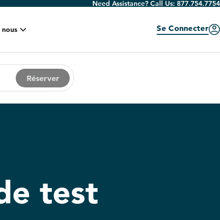
Need Assistance? Call Us:
877.754.7754
Se Connecter
 nous
Réserver
e test