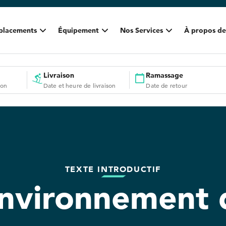
placements
Équipement
Nos Services
À propos de
Livraison
Ramassage
ion
Date et heure de livraison
Date de retour
TEXTE INTRODUCTIF
nvironnement d