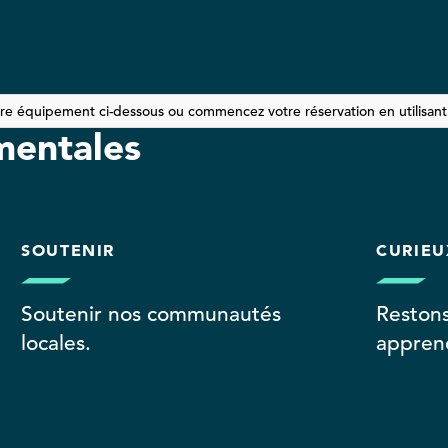
tre équipement ci-dessous ou commencez votre réservation en utilisant l
mentales
SOUTENIR
CURIEU
Soutenir nos communautés
Restons
locales.
apprend