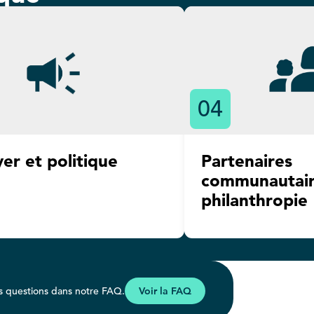
04
yer et politique
Partenaires
communautair
philanthropie
s questions dans notre FAQ.
Voir la FAQ