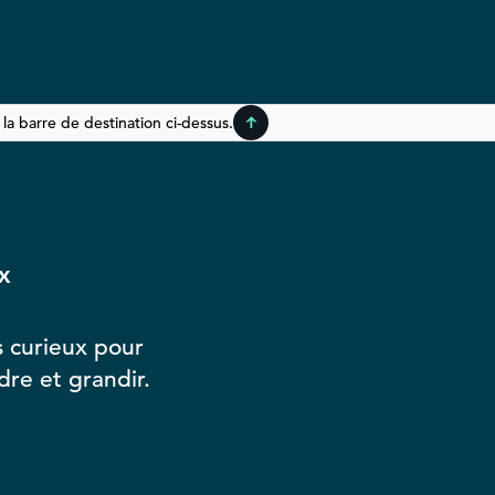
a barre de destination ci-dessus.
X
 curieux pour
re et grandir.