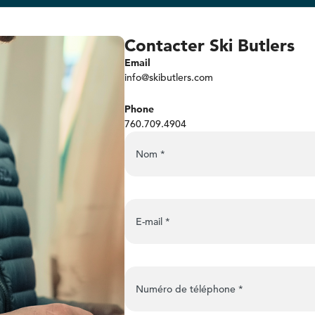
Contacter Ski Butlers
Email
info@skibutlers.com
Phone
760.709.4904
Nom
*
E-mail
*
Numéro de téléphone
*