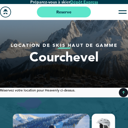
Préparez-vous à skier
Dépôt Express
Passer
au
Reserve
contenu
Aller
principal
à
la
LOCATION DE SKIS HAUT DE GAMME
page
Courchevel
'accueil
Réservez votre location pour Heavenly ci-dessus.