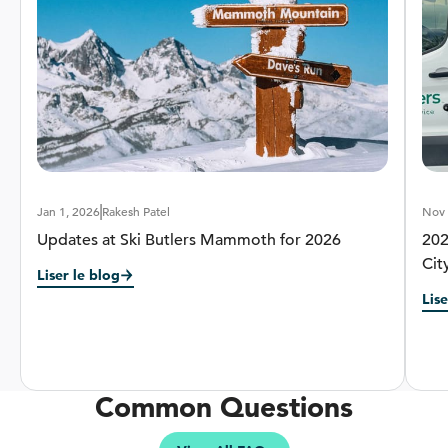
Beginner
Advanced
Terrain
Groomed
Off-Trail
Plus d'info
Jan 1, 2026
Rakesh Patel
Nov 
Updates at Ski Butlers Mammoth for 2026
202
Cit
Liser le blog
Lise
Common Questions