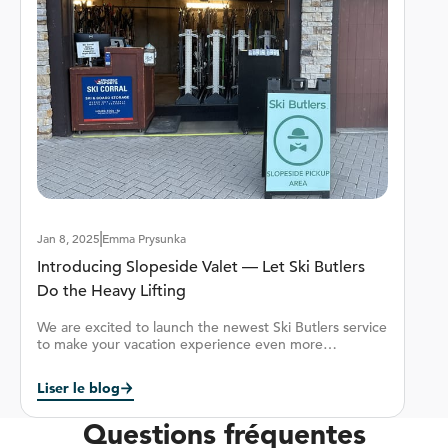
Terrain
Groomed
Off-Trail
Plus d'info
Jan 8, 2025
Emma Prysunka
Introducing Slopeside Valet — Let Ski Butlers
Do the Heavy Lifting
We are excited to launch the newest Ski Butlers service
to make your vacation experience even more
convenient &mdash; Slopeside Valet.&nbsp;Available
in four Ski Butlers locations, Big Bear Mountain Resort,
Liser le blog
Mammoth Mountain, Steamboat Ski Resort, and
Stratton Mountain Resort.
Questions fréquentes