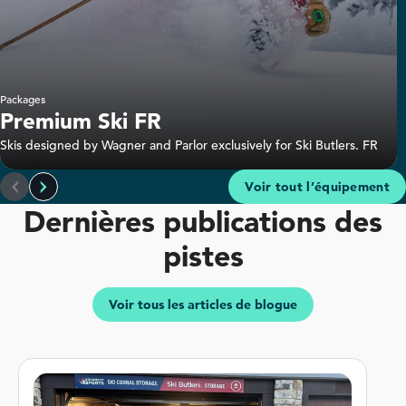
Packages
Premium Ski FR
Skis designed by Wagner and Parlor exclusively for Ski Butlers. FR
Wagner 94
Voir tout l’équipement
Dernières publications des
pistes
Voir tous les articles de blogue
Premium Ski FR
Advanced–Expert freeriders
Experience
Beginner
Advanced