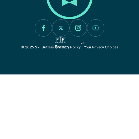
Colorado
Idaho
Montana
🇫🇷
Utah
French
© 2025 Ski Butlers
Privacy Policy
Your Privacy Choices
Vermont
Wyoming