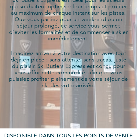
qui souhaitent optimiser leur temps et profiter
au maximum de chaque instant sur les pistes.
Que vous partiez pour un week-end ou un
séjour prolongé, ce service vous permet
d’éviter les formalités et de commencer à skier
immédiatement.
Imaginez arriver à votre destination avec tout
déjà en place : sans attente, sans tracas, juste
du plaisir. Ski Butlers Express est conçu pour
vous offrir cette commodité, afin que vous
puissiez profiter pleinement de votre séjour de
ski dès votre arrivée.
DISPONIBLE DANS TOUS LES POINTS DE VENTE