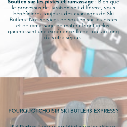
Soutien sur les pistes et ramassage
: Bien que
le processus de livraison soit différent, vous
bénéficierez toujours des avantages de Ski
Butlers. Nos services de soutien sur les pistes
et de ramassage de matériel sont inclus,
garantissant une expérience fluide tout au long
de votre séjour.
POURQUOI CHOISIR SKI BUTLERS EXPRESS?
Ski Butlers Express est idéal pour les skieurs